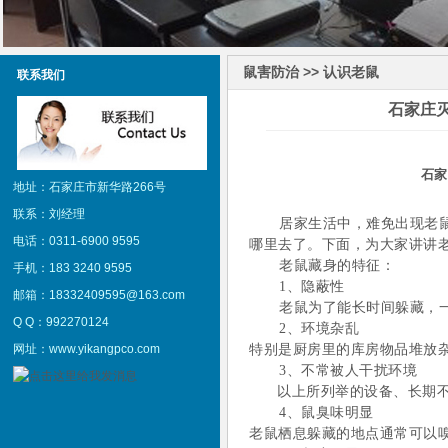
鼠害防治 >> 认识老鼠
联系我们
石家庄
石家
地址：石家庄市新华路266号
联系：刘经理
居家生活中，难免出现老
电话：0311-6900 9595
哪里去了。下面，为大家讲讲
老鼠藏身的特征：
手机：183 3240 9595
1、
隐蔽性
邮箱：18332409595@163.com
老鼠为了能长时间躲藏，
Q Q：992270124
2、
环境杂乱
网址：www.yikangpco.com
特别是厨房里的库房物品堆放
3、
不常被人干扰环境
以上所列举的设备、长期
4、
鼠臭味明显
老鼠栖息躲藏的地点通常可以