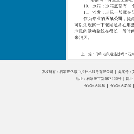
10、冰箱：冰箱底部有
11、沙发：老鼠一般藏
作为专业的
灭鼠公司
，提
可以先观察一下老鼠通常在那
老鼠的活动路线在很长一段时
来消灭。
上一篇：你和老鼠遭遇过吗？石
版权所有：
石家庄亿康虫控技术服务有限公司
| 备案号：
地址：石家庄市新华路266号 | 网址：ww
石家庄灭蟑螂
|
石家庄灭老鼠