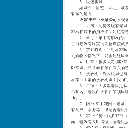
5、
鼠迹明显
如鼠粪、鼠迹、鼠毛、鼠
躲藏的地方。
石家庄专业灭鼠公司
发现
1、厨房：厨房发现有老
家橱柜底下的挡板接头处还有
2、餐厅：家中有朋友的
可能把没有吃完的食物直接就
3、茶几附近：平时在家
到食物的情况下，就会到这里
4、卧室：很多人习惯卧
卧室里。通常会躲藏在床头的
5、洗衣机：洗衣机里也
在某业主家的洗衣机里面找到
6、吊顶：大多数老鼠是
吊顶内。老鼠白天躲在吊顶里
通）。
7、阳台/空中花园：老
有泥巴、水源等，很适合老鼠
8、家中书房：很多都市
面，也没有及时清理，给老鼠
9、储物间：有些业主会