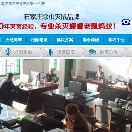
公司,石家庄灭蟑灭鼠第一品牌!
灭绝蟑螂
根除老鼠
解决方案
消杀药械
学习中心