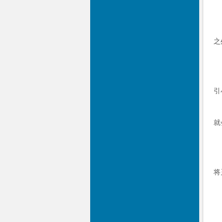
之
引
就
将