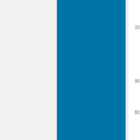
活
间
防