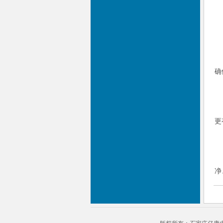
确
更
净